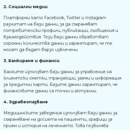
2. Социални медии
Платформи като Facebook, Twitter и Instagram
разчитат на бази данни, за да съхраняват
потребителски профили, публикации, съобщения и
взаимодействия. Тези бази данни обработват
огромни количества данни и гарантират, че те
могат да бъдат бързо извлечени.
3. Банкиране и финанси
Банките използват бази данни за управление на
клиентски сметки, транзакции, заеми и информация
за кредитни карти. Базите данни гарантират, че
финансовите данни са точни и актуални.
4. Здравеопазване
Медицинските заведения използват бази данни за
съхраняване на досиета на пациенти, графици за
прием и история на лечението. Това позволява