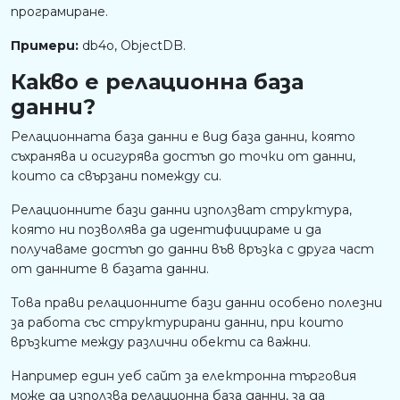
програмиране.
Примери:
db4o, ObjectDB.
Какво е релационна база
данни?
Релационната база данни е вид база данни, която
съхранява и осигурява достъп до точки от данни,
които са свързани помежду си.
Релационните бази данни използват структура,
която ни позволява да идентифицираме и да
получаваме достъп до данни във връзка с друга част
от данните в базата данни.
Това прави релационните бази данни особено полезни
за работа със структурирани данни, при които
връзките между различни обекти са важни.
Например един уеб сайт за електронна търговия
може да използва релационна база данни, за да