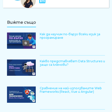
Вижте също
Как да научим по-бързо всеки език за
програмиране
Какво представляват Data Structures и
защо са ключови?
Сравнение на най-използваните Web
Frameworks (React, Vue и Angular)