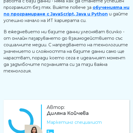
работа с бази данни - няма как да станете успешен
програмист без тях. Вижте повече за
обученията ни
по програмиране с JavaScript, Java и Python
и дайте
успешно начало на ИТ кариерата си.
В ежедневието ни базите данни улесняват всичко -
от онлайн пазаруването до взаимодействието със
социалните медии. С напредването на технологиите
значението и сложността на базите данни само ще
нарастват, поради което сега е идеалният момент
да задълбочите познанията си за тази важна
технология.
Автор:
Диляна Койчева
Маркетинг специалист
ДК
LinkedIn профил