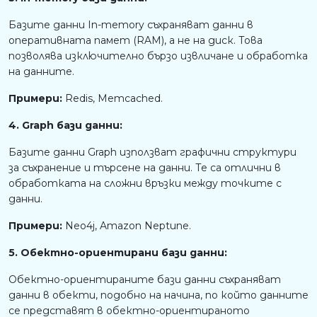
Базите данни In-memory съхраняват данни в
оперативната памет (RAM), а не на диск. Това
позволява изключително бързо извличане и обработка
на данните.
Примери:
Redis, Memcached.
4. Graph бази данни:
Базите данни Graph използват графични структури
за съхранение и търсене на данни. Те са отлични в
обработката на сложни връзки между точките с
данни.
Примери:
Neo4j, Amazon Neptune.
5. Обектно-ориентирани бази данни:
Обектно-ориентираните бази данни съхраняват
данни в обекти, подобно на начина, по който данните
се представят в обектно-ориентираното