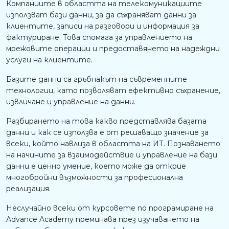
Компаниите в областта на телекомуникациите
използват бази данни, за да съхраняват данни за
клиентите, записи на разговори и информация за
фактуриране. Това спомага за управлението на
мрежовите операции и предоставянето на надеждни
услуги на клиентите.
Базите данни са гръбнакът на съвременните
технологии, като позволяват ефективно съхранение,
извличане и управление на данни.
Разбирането на това какво представлява базата
данни и как се използва е от решаващо значение за
всеки, който навлиза в областта на ИТ. Познаването
на начините за взаимодействие и управление на бази
данни е ценно умение, което може да открие
многобройни възможности за професионална
реализация.
Неслучайно всеки от курсовете по програмиране на
Advance Academy преминава през изучаването на