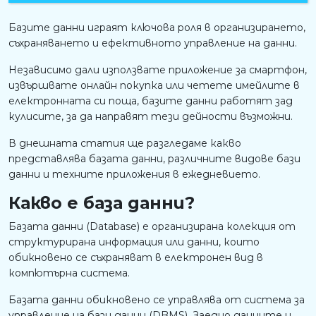
Базите данни играят ключова роля в организирането,
съхраняването и ефективното управление на данни.
Независимо дали използвате приложение за смартфон,
извършвате онлайн покупка или четете имейлите в
електронната си поща, базите данни работят зад
кулисите, за да направят тези дейности възможни.
В днешната статия ще разгледаме какво
представлява базата данни, различните видове бази
данни и техните приложения в ежедневието.
Какво е база данни?
Базата данни (Database) е организирана колекция от
структурирана информация или данни, които
обикновено се съхраняват в електронен вид в
компютърна система.
Базата данни обикновено се управлява от система за
управление на бази данни (DBMS). Заедно данните и