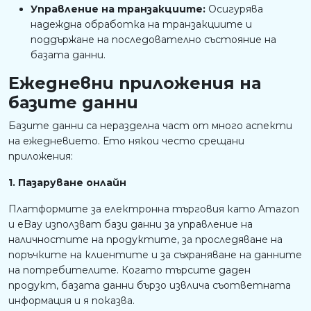
Управление на транзакциите:
Осигурява
надеждна обработка на транзакциите и
поддържане на последователно състояние на
базата данни.
Ежедневни приложения на
базите данни
Базите данни са неразделна част от много аспекти
на ежедневието. Ето някои често срещани
приложения:
1. Пазаруване онлайн
Платформите за електронна търговия като Amazon
и eBay използват бази данни за управление на
наличностите на продуктите, за проследяване на
поръчките на клиентите и за съхраняване на данните
на потребителите. Когато търсите даден
продукт, базата данни бързо извлича съответната
информация и я показва.