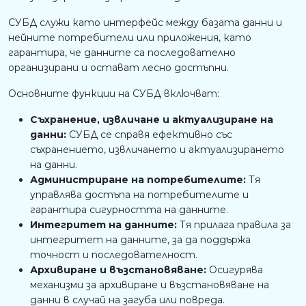
СУБД служи като интерфейс между базата данни и
нейните потребители или приложения, като
гарантира, че данните са последователно
организирани и остават лесно достъпни.
Основните функции на СУБД включват:
Съхранение, извличане и актуализиране на
данни:
СУБД се справя ефективно със
съхранението, извличането и актуализирането
на данни.
Администриране на потребителите:
Тя
управлява достъпа на потребителите и
гарантира сигурността на данните.
Интегритет на данните:
Тя прилага правила за
интегритет на данните, за да поддържа
точност и последователност.
Архивиране и възстановяване:
Осигурява
механизми за архивиране и възстановяване на
данни в случай на загуба или повреда.