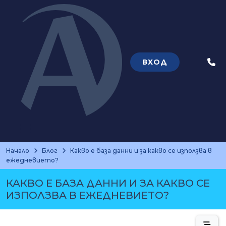
ВХОД
Теле
Начало
Блог
Какво е база данни и за какво се използва в
ежедневието?
КАКВО Е БАЗА ДАННИ И ЗА КАКВО СЕ
ИЗПОЛЗВА В ЕЖЕДНЕВИЕТО?