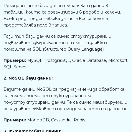
Релационните бази данни съхраняват данни в
таблици, които са организирани в редове и колони.
Всеки ред представлява запис, а всяка колона
представлява поле в записа.
Този тип бази данни са силно структурирани и
позволяват извършването на сложни заявки с
помощта на SQL (Structured Query Language).
Примери:
MySQL, PostgreSQL, Oracle Database, Microsoft
SQL Server.
2. NoSQL бази данни:
Базите данни NoSQL са предназначени за обработка
на големи обеми неструктурирани или
полуструктурирани данни. Те са силно мащабируеми и
осигуряват гъвкавост при моделирането на данните.
Примери:
MongoDB, Cassandra, Redis.
3. In-memory бази данни: