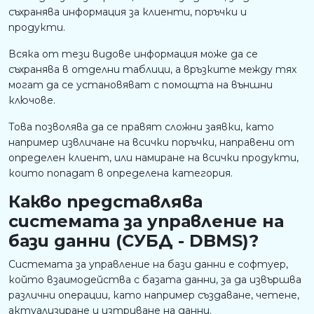
съхранява информация за клиенти, поръчки и
продукти.
Всяка от тези видове информация може да се
съхранява в отделни таблици, а връзките между тях
могат да се установяват с помощта на външни
ключове.
Това позволява да се правят сложни заявки, като
например извличане на всички поръчки, направени от
определен клиент, или намиране на всички продукти,
които попадат в определена категория.
Какво представлява
системата за управление на
бази данни (СУБД - DBMS)?
Системата за управление на бази данни е софтуер,
който взаимодейства с базата данни, за да извършва
различни операции, като например създаване, четене,
актуализиране и изтриване на данни.