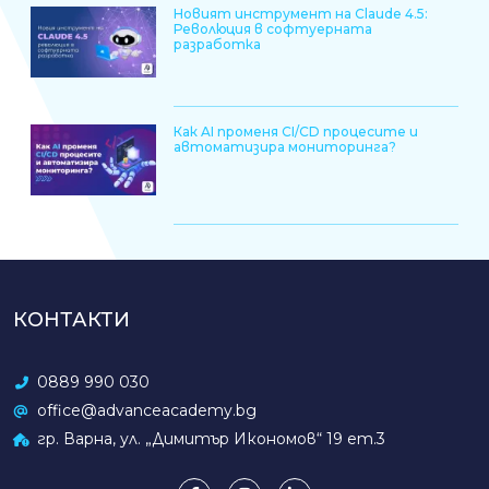
Новият инструмент на Claude 4.5:
Революция в софтуерната
разработка
Как AI променя CI/CD процесите и
автоматизира мониторинга?
КОНТАКТИ
0889 990 030
office@advanceacademy.bg
гр. Варна, ул. „Димитър Икономов“ 19 ет.3