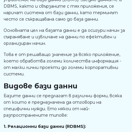
DBMS, както и свързаните с тях приложения, се
наричат система от бази данни, като терминът
често се съкращавана само до база данни.
Основната цел на базата данни е да осигури начин за
съхраняване и извличане на данни по ефективен и
организиран начин.
Това е от решаващо значение за всяко приложение,
което обработва големи количества информация -
от малки лични проекти до големи корпоративни
системи.
Видове бази данни
Базите данни се предлагат в различни форми, всяка
от които е предназначена да отговори на
специфични нужди. Ето някои от най-
разпространените типове:
1. Релационни бази данни (RDBMS):