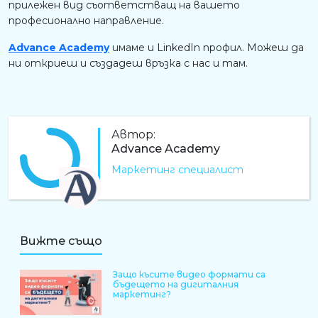
прилежен вид съответстващ на вашето
професионално направление.
Advance Academy
имаме и LinkedIn профил. Можеш да
ни откриеш и създадеш връзка с нас и там.
Автор:
Advance Academy
Маркетинг специалист
AA
Вижте също
Защо късите видео формати са
бъдещето на дигиталния
маркетинг?