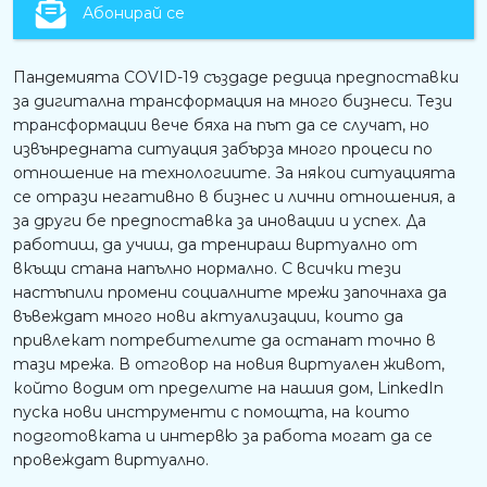
Абонирай се
Пандемията COVID-19 създаде редица предпоставки
за дигитална трансформация на много бизнеси. Тези
трансформации вече бяха на път да се случат, но
извънредната ситуация забърза много процеси по
отношение на технологиите. За някои ситуацията
се отрази негативно в бизнес и лични отношения, а
за други бе предпоставка за иновации и успех. Да
работиш, да учиш, да тренираш виртуално от
вкъщи стана напълно нормално. С всички тези
настъпили промени социалните мрежи започнаха да
въвеждат много нови актуализации, които да
привлекат потребителите да останат точно в
тази мрежа. В отговор на новия виртуален живот,
който водим от пределите на нашия дом, LinkedIn
пуска нови инструменти с помощта, на които
подготовката и интервю за работа могат да се
провеждат виртуално.