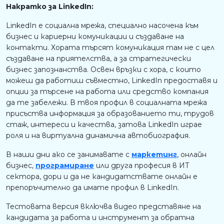
Накратко за LinkedIn:
LinkedIn е социална мрежа, специално насочена към
бизнес и кариерни комуникации и създаване на
контакти. Хората търсят комуникация там не с цел
създаване на приятелства, а за стратегически
бизнес запознанства. Освен връзки с хора, с които
можеш да работиш съвместно, LinkedIn предоставя и
опции за търсене на работа или средство компания
да те забележи. В твоя профил в социалната мрежа
присъства информация за образованието ти, трудов
стаж, интереси и качества, затова LinkedIn играе
роля и на виртуална динамична автобиография.
В наши дни ако се занимавате с
маркетинг
, онлайн
бизнес,
програмиране
или друга професия в ИТ
сектора, дори и да не кандидатствате онлайн е
препоръчително да имате профил в LinkedIn.
Тестовата версия включва видео представяне на
кандидата за работа и инструмент за обратна