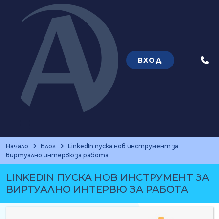
ВХОД
Теле
Начало
Блог
LinkedIn пуска нов инструмент за
виртуално интервю за работа
LINKEDIN ПУСКА НОВ ИНСТРУМЕНТ ЗА
ВИРТУАЛНО ИНТЕРВЮ ЗА РАБОТА