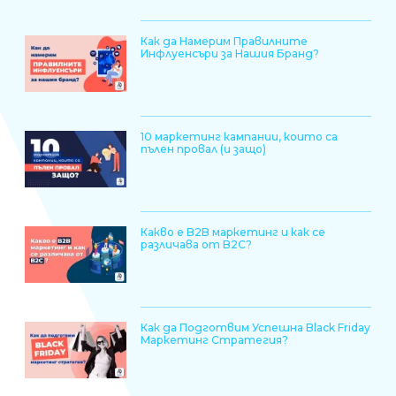
Как да Намерим Правилните
Инфлуенсъри за Нашия Бранд?
10 маркетинг кампании, които са
пълен провал (и защо)
Какво е B2B маркетинг и как се
различава от B2C?
Как да Подготвим Успешна Black Friday
Маркетинг Стратегия?