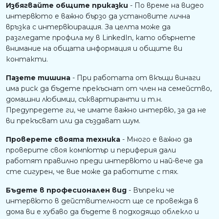
Избягвайте общите приказки
- По време на видео
интервюто е важно бързо да установите лична
връзка с интервюиращия. За целта може да
разгледате профила му в LinkedIn, като обърнете
внимание на общата информация и общите ви
контакти.
Пазете тишина
- При работата от вкъщи винаги
има риск да бъдете прекъснат от член на семейство,
домашни любимци, съквартиранти и т.н.
Предупредете ги, че имате важно интервю, за да не
ви прекъсват или да създават шум.
Проверете своята техника
- Много е важно да
проверите своя компютър и периферия дали
работят правилно преди интервюто и най-вече да
сте сигурен, че вие може да работите с тях.
Бъдете в професионален вид
- Въпреки че
интервюто в действителност ще се провежда в
дома ви е хубаво да бъдете в подходящо облекло и