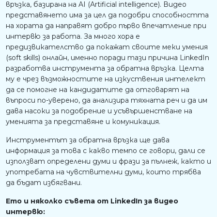
връзка, базирана на AI (Artificial intelligence). Видео
представянето има за цел да подобри способността
на хората да направят добро първо впечатление при
интервю за работа. За много хора е
предизвикателство да покажат своите меки умения
(soft skills) онлайн, именно поради тази причина LinkedIn
разработва инструмента за обратна връзка. Целта
му е чрез възможностите на изкуствения интелект
да се помогне на кандидатите да отговарят на
въпроси по-уверено, да анализира тяхната реч и да им
дава насоки за подобрение и усъвършенстване на
уменията за представяне и комуникация.
Инструментът за обратна връзка ще дава
информация за това с какво темпо се говори, дали се
използват определени думи и фрази за пълнеж, както и
употребата на чувствителни думи, които трябва
да бъдат избягвани.
Ето и няколко съвета от LinkedIn за видео
интервю: