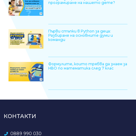
програмиране на нашето дете?
Първи стъпки в Python за деца:
Разбиране на основните думи и
команди
Формулите, които трябва да знаем за
НВО по математика след 7 клас
КОНТАКТИ
0889 990 030