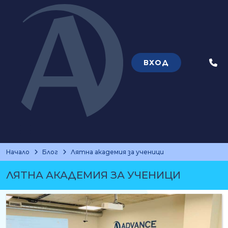
ВХОД
Теле
Начало
Блог
Лятна академия за ученици
ЛЯТНА АКАДЕМИЯ ЗА УЧЕНИЦИ