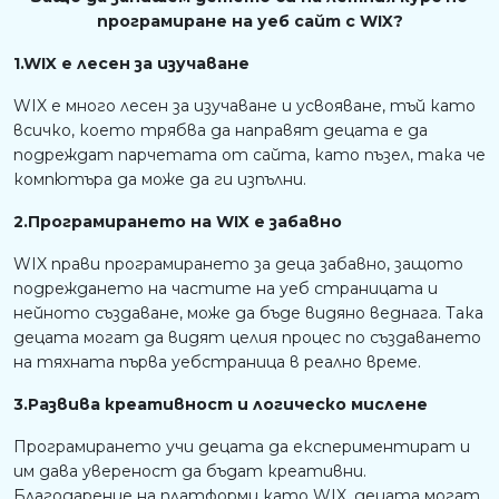
програмиране на уеб сайт с WIX?
1.WIX е лесен за изучаване
WIX е много лесен за изучаване и усвояване, тъй като
всичко, което трябва да направят децата е да
подреждат парчетата от сайта, като пъзел, така че
компютъра да може да ги изпълни.
2.Програмирането на WIX е забавно
WIX прави програмирането за деца забавно, защото
подреждането на частите на уеб страницата и
нейното създаване, може да бъде видяно веднага. Така
децата могат да видят целия процес по създаването
на тяхната първа уебстраница в реално време.
3.Развива креативност и логическо мислене
Програмирането учи децата да експериментират и
им дава увереност да бъдат креативни.
Благодарение на платформи като WIX, децата могат