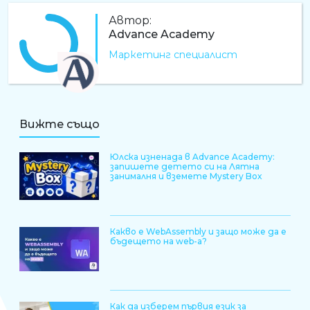
Автор:
Advance Academy
Маркетинг специалист
AA
Вижте също
Юлска изненада в Advance Academy:
запишете детето си на Лятна
занималня и вземете Mystery Box
Какво е WebAssembly и защо може да е
бъдещето на web-а?
Как да изберем първия език за