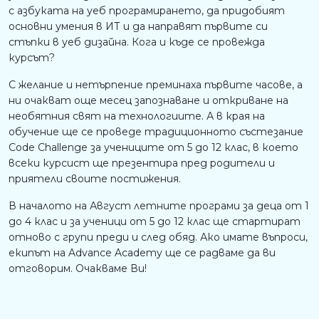
с азбуката на уеб програмирането, да придобият
основни умения в ИТ и да направят първите си
стъпки в уеб дизайна. Кога и къде се провежда
курсът?
С желание и нетърпение преминаха първите часове, а
ни очакват още месец запознаване и откриване на
необятния свят на технологиите. А в края на
обучение ще се проведе традиционното състезание
Code Challenge за учениците от 5 до 12 клас, в което
всеки курсист ще презентира пред родители и
приятели своите постижения.
В началото на Август летните програми за деца от 1
до 4 клас и за ученици от 5 до 12 клас ще стартират
отново с групи преди и след обяд. Ако имате въпроси,
екипът на Advance Academy ще се радваме да ви
отговорим. Очакваме Ви!