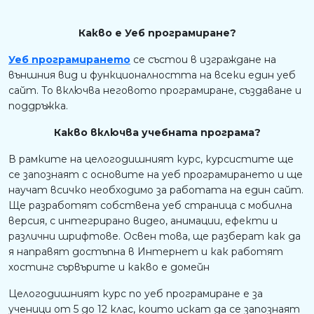
Какво е Уеб програмиране?
Уеб програмирането
се състои в изграждане на
външния вид и функционалността на всеки един уеб
сайт. То включва неговото програмиране, създаване и
поддръжка.
Какво включва учебната програма?
В рамките на целогодишният курс, курсистите ще
се запознаят с основите на уеб програмирането и ще
научат всичко необходимо за работата на един сайт.
Ще разработят собствена уеб страница с мобилна
версия, с интегрирано видео, анимации, ефекти и
различни шрифтове. Освен това, ще разберат как да
я направят достъпна в Интернет и как работят
хостинг сървърите и какво е домейн
Целогодишният курс по уеб програмиране е за
ученици от 5 до 12 клас, които искат да се запознаят