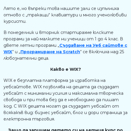
Лято е, но въпреки това нашите зали се изпълниха
отново с „тракащи“ клавиатури и много ученолюбиви
курсисти.
В понеделник и вторник стартирахме юлските
програми за най-малките ни ученици от 1 до 4 клас. В
двете летни програми „
Създаване на Уеб сайтове с
WIX
“ и „
Програмиране на Scratch
“ се включиха над 25
любознателни деца.
Какво е WIX?
WIX е безплатна платформа за изработка на
уебсайтове. WIX позволява на децата да създадат
уебсайт с минимални усилия и максимална творческа
свобода и при това без да е необходимо да пишат
код. С WIX децата могат да създадат уебсайт от
всякакъв вид: бизнес уебсайт, блог и дори страница за
електронна търговия.
Защо да запишем детето си на летния курс по