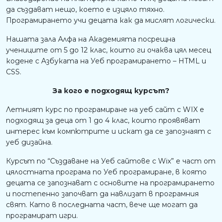
да създават нещо, което е изцяло тяхно.
Програмирането учи децата как да мислят логически.
Нашата зала Алфа на Академията посрещна
учениците от 5 до 12 клас, които ги очаква цял месец
кодене с Азбуката на Уеб програмирането – HTML и
CSS.
За кого е подходящ курсът?
Летният курс по програмиране на уеб сайт с WIX е
подходящ за деца от 1 до 4 клас, които проявяват
интерес към компютрите и искат да се запознаят с
уеб дизайна.
Курсът по “Създаване на Уеб сайтове с Wix” е част от
цялостната програма по Уеб програмиране, в която
децата се запознават с основите на програмирането
и постепенно започват да навлизат в програмния
свят. Като в последната част, вече ще могат да
програмират игри.