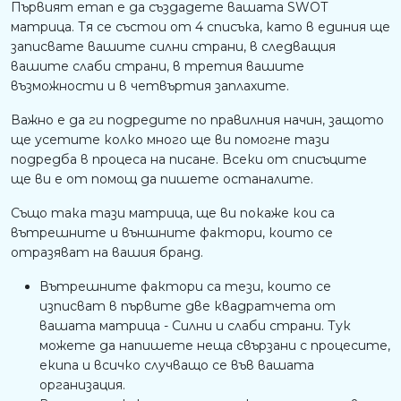
Първият етап е да създадете вашата SWOT
матрица. Тя се състои от 4 списъка, като в единия ще
записвате вашите силни страни, в следващия
вашите слаби страни, в третия вашите
възможности и в четвъртия заплахите.
Важно е да ги подредите по правилния начин, защото
ще усетите колко много ще ви помогне тази
подредба в процеса на писане. Всеки от списъците
ще ви е от помощ да пишете останалите.
Също така тази матрица, ще ви покаже кои са
вътрешните и външните фактори, които се
отразяват на вашия бранд.
Вътрешните фактори са тези, които се
изписват в първите две квадратчета от
вашата матрица - Силни и слаби страни. Тук
можете да напишете неща свързани с процесите,
екипа и всичко случващо се във вашата
организация.