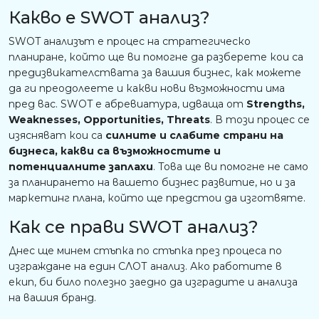
Какво е SWOT анализ?
SWOT анализът е процес на стратегическо
планиране, който ще ви помогне да разберете кои са
предизвикателствата за вашия бизнес, как можете
да ги преодолеете и какви нови възможности има
пред вас. SWOT е абревиатура, идваща от
Strengths,
Weaknesses, Opportunities, Threats
. В този процес се
изясняват кои са
силните и слабите страни на
бизнеса, какви са възможностите и
потенциалните заплахи
. Това ще ви помогне не само
за планирането на вашето бизнес развитие, но и за
маркетинг плана, който ще предстои да изготвяте.
Как се прави SWOT анализ?
Днес ще минем стъпка по стъпка през процеса по
изграждане на един СЛОТ анализ. Ако работите в
екип, би било полезно заедно да изградите и анализа
на вашия бранд.