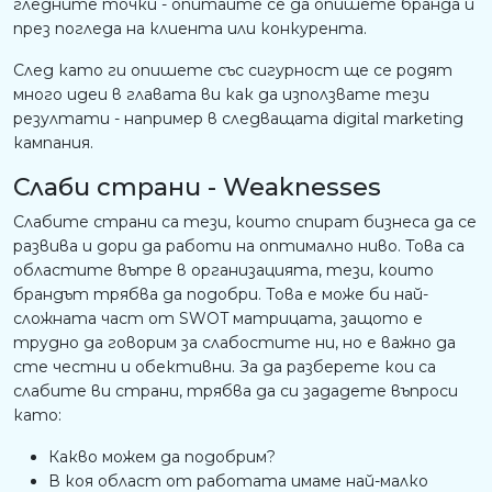
гледните точки - опитайте се да опишете бранда и
през погледа на клиента или конкурента.
След като ги опишете със сигурност ще се родят
много идеи в главата ви как да използвате тези
резултати - например в следващата digital marketing
кампания.
Слаби страни - Weaknesses
Слабите страни са тези, които спират бизнеса да се
развива и дори да работи на оптимално ниво. Това са
областите вътре в организацията, тези, които
брандът трябва да подобри. Това е може би най-
сложната част от SWOT матрицата, защото е
трудно да говорим за слабостите ни, но е важно да
сте честни и обективни. За да разберете кои са
слабите ви страни, трябва да си зададете въпроси
като:
Какво можем да подобрим?
В коя област от работата имаме най-малко