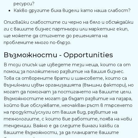
ресурси?
Какво другите биха видели като наша слабост?
Описвайки слабостите си черно на бяло и обсъждайки
ги с вашите бизнес партньори или маркетинг екип,
ще можете да стигнете до решенията на
проблемите много по-бързо.
Възможности - Opportunities
В този списък ще изведете тези неща, които са от
помощ за положително развитие на вашия бизнес.
Това са отворените врати и шансовете, които са
възникнали извън организацията (външни фактори), но
могат да помогнат за постигането на вашите цели.
Възможностите могат да бъдат развитие на пазара,
който вие обслужвате, неочакван ръст в търсенето
на продукти/услуги от вашия вид, развитие на
технологиите, с които вие работите, поява на нови
тенденции. Важно е да следите винаги какви са
вашите възможности, за да планирате вашите