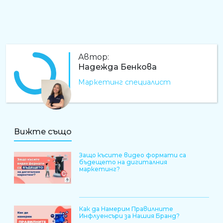
Автор:
Надежда Бенкова
Маркетинг специалист
НБ
Вижте също
Защо късите видео формати са
бъдещето на дигиталния
маркетинг?
Как да Намерим Правилните
Инфлуенсъри за Нашия Бранд?