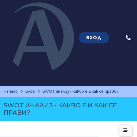
ВХОД
Теле
Начало
Блог
SWOT анализ - Какво е и как се прави?
SWOT АНАЛИЗ - КАКВО Е И КАК СЕ
ПРАВИ?
Съдъ