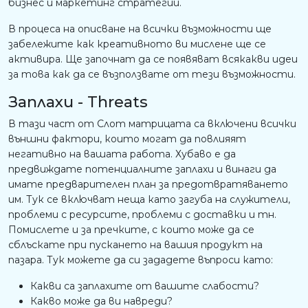
бизнес и маркетинг стратегии.
В процеса на описване на всички възможности ще
забележите как креативното ви мислене ще се
активира. Ще започнат да се появяват всякакви идеи
за това как да се възползвате от тези възможности.
Заплахи - Threats
В тази част от Слот матрицата са включени всички
външни фактори, които могат да повлияят
негативно на вашата работа. Хубаво е да
предвиждате потенциалните заплахи и винаги да
имате предварителен план за предотвратяването
им. Тук се включват неща като загуба на служители,
проблеми с ресурсите, проблеми с доставки и тн.
Помислете и за пречките, с които може да се
сблъскате при пускането на вашия продукт на
пазара. Тук можете да си зададете въпроси като:
Какви са заплахите от вашите слабости?
Какво може да ви навреди?