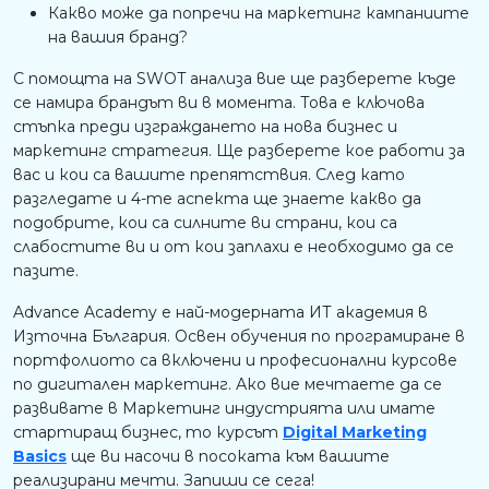
Какво може да попречи на маркетинг кампаниите
на вашия бранд?
С помощта на SWOT анализа вие ще разберете къде
се намира брандът ви в момента. Това е ключова
стъпка преди изграждането на нова бизнес и
маркетинг стратегия. Ще разберете кое работи за
вас и кои са вашите препятствия. След като
разгледате и 4-те аспекта ще знаете какво да
подобрите, кои са силните ви страни, кои са
слабостите ви и от кои заплахи е необходимо да се
пазите.
Advance Academy е най-модерната ИТ академия в
Източна България. Освен обучения по програмиране в
портфолиото са включени и професионални курсове
по дигитален маркетинг. Ако вие мечтаете да се
развивате в Маркетинг индустрията или имате
стартиращ бизнес, то курсът
Digital Marketing
Basics
ще ви насочи в посоката към вашите
реализирани мечти. Запиши се сега!