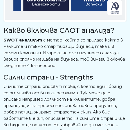
Какво включва СЛОТ анализа?
SWOT анализът
е метод, който се прилага както в
малките и тъкмо стартиращи бизнеси, така и в
големи компании. Въпреки че със сигурност анализа
варира спрямо мащаба на бизнеса, той винаги включва
следните 4 категории:
Силни страни - Strengths
Силните страни описват това, с което един бранд
се отличава от всички останали. Тук може да е
описано например лоялност на клиентите, добра
организация на процесите, иновативни продукти,
добро позициониране, страхотен екип. Ако вие
работите в екип, описването на силните страни ще
ви бъде още по-лесно. Не забравяйте да сменяте и