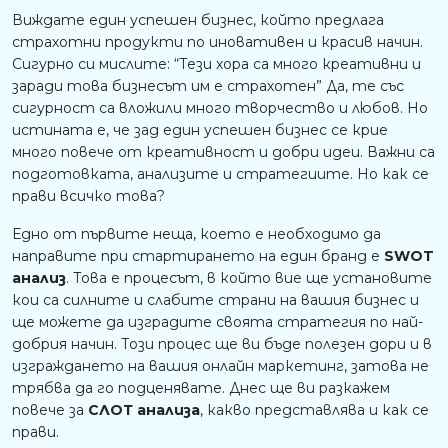
Виждате един успешен бизнес, който предлага
страхотни продукти по иновативен и красив начин.
Сигурно си мислите: “Тези хора са много креативни и
заради това бизнесът им е страхотен” Да, те със
сигурност са вложили много творчество и любов. Но
истината е, че зад един успешен бизнес се крие
много повече от креативност и добри идеи. Важни са
подготовката, анализите и стратегиите. Но как се
прави всичко това?
Едно от първите неща, което е необходимо да
направите при стартирането на един бранд е
SWOT
анализ
. Това е процесът, в който вие ще установите
кои са силните и слабите страни на вашия бизнес и
ще можете да изградите своята стратегия по най-
добрия начин. Този процес ще ви бъде полезен дори и в
изграждането на вашия онлайн маркетинг, затова не
трябва да го подценявате. Днес ще ви разкажем
повече за
СЛОТ анализа
, какво представлява и как се
прави.