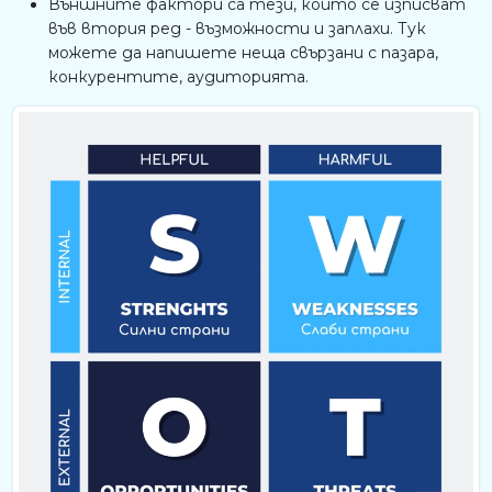
Външните фактори са тези, които се изписват
във втория ред - възможности и заплахи. Тук
можете да напишете неща свързани с пазара,
конкурентите, аудиторията.