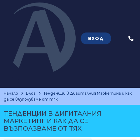
ВХОД
Теле
Начало
Блог
Тенденции в Дигиталния Маркетинг и как
да се възползваме от тях
ТЕНДЕНЦИИ В ДИГИТАЛНИЯ
МАРКЕТИНГ И КАК ДА СЕ
ВЪЗПОЛЗВАМЕ ОТ ТЯХ