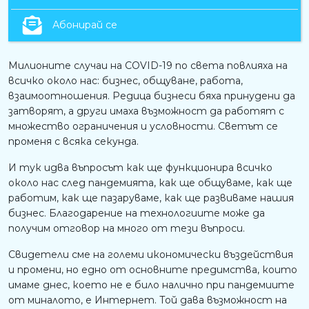
Абонирай се
Милионите случаи на COVID-19 по света повлияха на
всичко около нас: бизнес, общуване, работа,
взаимоотношения. Редица бизнеси бяха принудени да
затворят, а други имаха възможност да работят с
множество ограничения и условности. Светът се
променя с всяка секунда.
И тук идва въпросът как ще функционира всичко
около нас след пандемията, как ще общуваме, как ще
работим, как ще пазаруваме, как ще развиваме нашия
бизнес. Благодарение на технологиите може да
получим отговор на много от тези въпроси.
Свидетели сме на големи икономически въздействия
и промени, но едно от основните предимства, които
имаме днес, което не е било налично при пандемиите
от миналото, е Интернет. Той дава възможност на