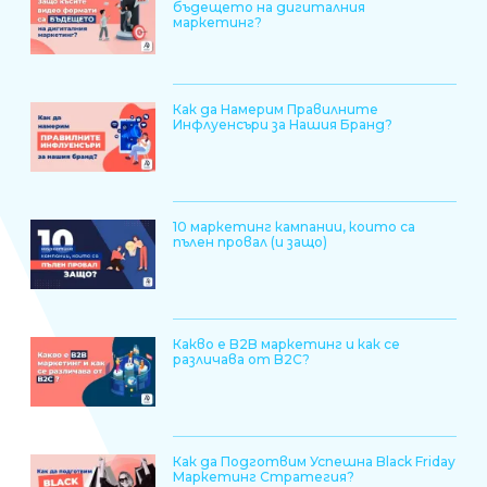
бъдещето на дигиталния
маркетинг?
Как да Намерим Правилните
Инфлуенсъри за Нашия Бранд?
10 маркетинг кампании, които са
пълен провал (и защо)
Какво е B2B маркетинг и как се
различава от B2C?
Как да Подготвим Успешна Black Friday
Маркетинг Стратегия?