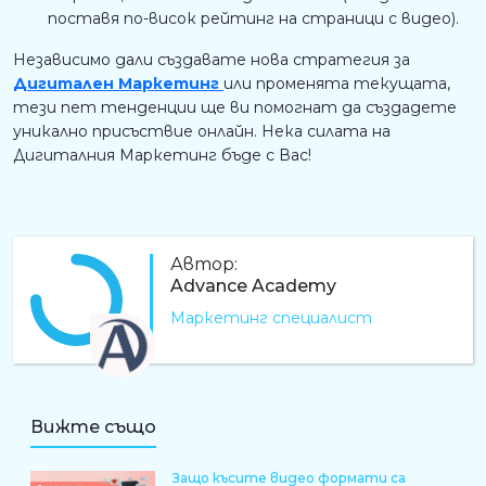
поставя по-висок рейтинг на страници с видео).
Независимо дали създавате нова стратегия за
Дигитален Маркетинг
или променята текущата,
тези пет тенденции ще ви помогнат да създадете
уникално присъствие онлайн. Нека силата на
Дигиталния Маркетинг бъде с Вас!
Автор:
Advance Academy
Маркетинг специалист
AA
Вижте също
Защо късите видео формати са