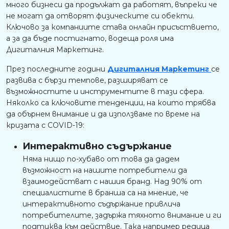
много бизнеси да продължат да работят, въпреки че
не могат да отворят физическите си обекти.
Ключово за компаниите става онлайн присъствието,
а за да бъде постигнато, водеща роля има
Дигиталния Маркетинг.
През последните години
Дигиталния Маркетинг
се
развива с бързи темпове, разширяват се
възможностите и инструментите в тази сфера.
Няколко са ключовите тенденции, на които трябва
да обърнем внимание и да използваме по време на
кризата с COVID-19:
Интерактивно съдържание
Няма нищо по-хубаво от това да дадем
възможност на нашите потребители да
взаимодействат с нашия бранд. Над 90% от
специалистите в бранша са на мнение, че
интерактивното съдържание привлича
потребителите, задържа тяхното внимание и ги
подтиква към действие. Така например редица