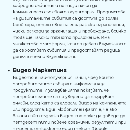
хибридни събития и по този начин да
комуникират със своята аудитория. Предимства
на дигиталните събития са достъпа до голям
брой хора, отсъствие на географски ограничения,
ниски разходи за организация и провеждане, всичко
това ще наложи тяхното приложение. Има
множество платформи, които дават възможност
да се хостват събития и предоставят редица
допълнителни възможности.
Видео Маркетинг
Видеото е най-популярния начин, чрез който
потребителите събират информация за
продуктите. Изследванията показват, че
потребителите са по уверени да пазаруват
онлайн, след като са гледали видео на компанията
или продукта. Един любопитен факт е, че ако
вашия сайт съдържа видео, то може да доведе до
петдесет пъти повече органични резултати при
търсене, отколкото един текст (Google