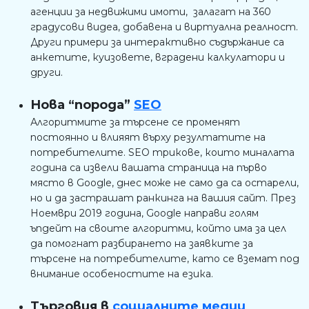
агенции за недвижими имоти, залагат на 360
градусови видеа, добавена и виртуална реалност.
Други примери за интерактивно съдържание са
анкетите, куизовете, вградени калкулатори и
други.
Нова “порода”
SEO
Алгоритмите за търсене се променят
постоянно и влияят върху резултатите на
потребителите. SEO трикове, които миналата
година са извели вашата страница на първо
място в Google, днес може не само да са остарели,
но и да застрашат ранкинга на вашия сайт. През
Ноември 2019 година, Google направи голям
ъпдейт на своите алгоритми, който има за цел
да помогнат разбирането на заявките за
търсене на потребителите, като се вземат под
внимание особеностите на езика.
Търговия в
социалните медии