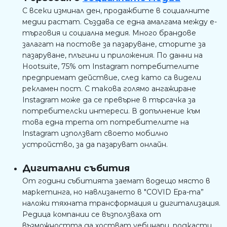
С всеки изминал ден, продажбите в социалните
медии растат. Създава се една амалгама между е-
търговия и социална медия. Много брандове
залагат на постове за пазаруване, сторите за
пазаруване, плъгини и приложения. По данни на
Hootsuite, 75% от Instagram потребителите
предприемат действие, след като са видели
рекламен пост. С такова голямо ангажиране
Instagram може да се превърне в търсачка за
потребителски интереси. В допълнение към
това една трета от потребителите на
Instagram използват своето мобилно
устройство, за да пазаруват онлайн.
Дигитални събития
От години събитията заемат водещо място в
маркетинга, но навлизането в "COVID Ера-та”
наложи тяхната трансформация и дигитализация.
Редица компании се възползваха от
възможността да хостват уебинари, подкасти,