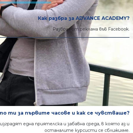
Как разбра за ADVANCE ACADEMY?
Разбрах от реклама във Facebook.
бяха първите ти впечатления за Академията?
мосфера, професионализъм и отлична техническа база.
Мечтал ли си да станеш част от ИТ сектора?
но “Благодаря!” на академията за посоката, от която се
нуждаех, за да навляза сериозно в ИТ сектора.
о ти за първите часове и как се чувстваше?
изградят една приятелска и забавна среда, в която аз и
останалите курсисти се сближихме.