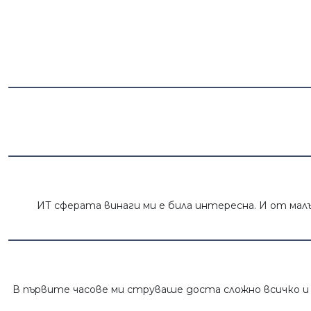
ИТ сферата винаги ми е била интересна. И от малъ
В първите часове ми струваше доста сложно всичко и н