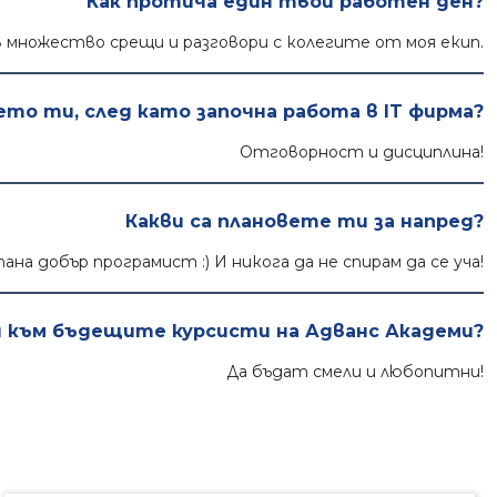
Как протича един твой работен ден?
в множество срещи и разговори с колегите от моя екип.
ето ти, след като започна работа в IT фирма?
Отговорност и дисциплина!
Какви са плановете ти за напред?
ана добър програмист :) И никога да не спирам да се уча!
ш към бъдещите курсисти на Адванс Академи?
Да бъдат смели и любопитни!