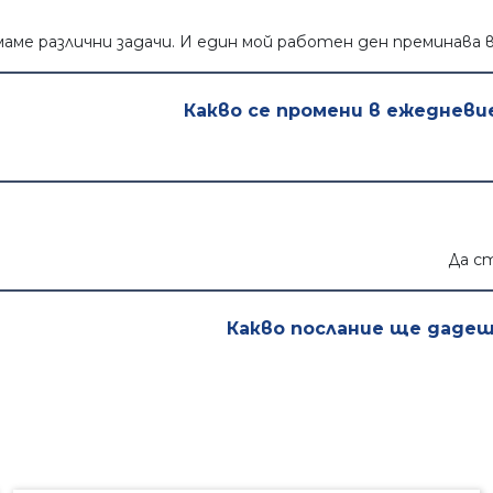
маме различни задачи. И един мой работен ден преминава 
Какво се промени в ежедневи
Да ст
Какво послание ще даде