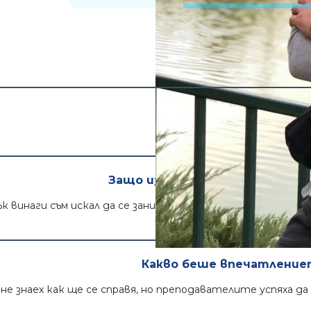
Какви 
Изключително приятна ат
Защо избра точно този курс? 
к винаги съм искал да се занимавам с програмиране. Огром
Какво беше впечатлениет
е знаех как ще се справя, но преподавателите успяха да 