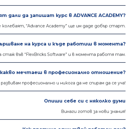
умят дали да запишат курс в ADVANCE ACADEMY?
е колебаят, “Advance Academy” ще им даде добър старт.
авършване на курса и къде работиш в момента?
а стаж във “FlexBricks Software” и в момента работя там.
 какво мечтаеш в професионално отношение?
е развивам професионално и никога да не спирам да се уча!
Опиши себе си с няколко думи
Винаги готов за нови знания!