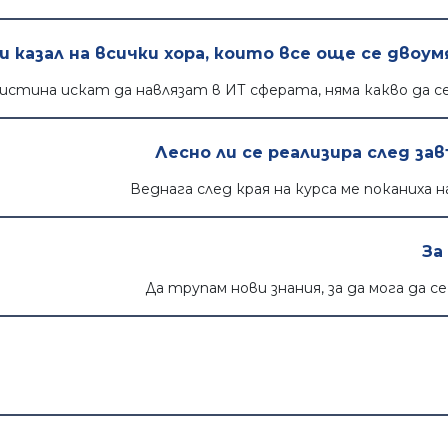
би казал на всички хора, които все още се дво
истина искат да навлязат в ИТ сферата, няма какво да с
Лесно ли се реализира след з
Веднага след края на курса ме поканиха н
За
Да трупам нови знания, за да мога да с