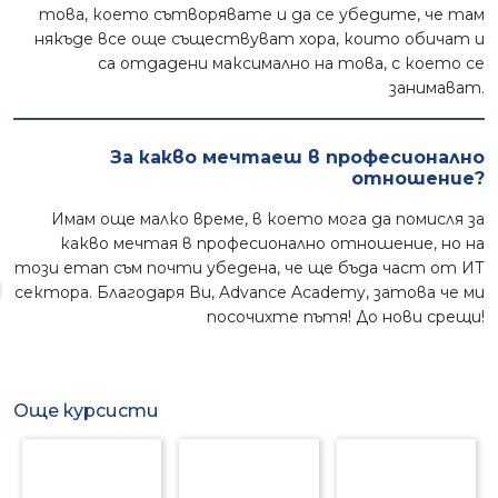
това, което сътворявате и да се убедите, че там
някъде все още съществуват хора, които обичат и
са отдадени максимално на това, с което се
занимават.
За какво мечтаеш в професионално
отношение?
Имам още малко време, в което мога да помисля за
какво мечтая в професионално отношение, но на
този етап съм почти убедена, че ще бъда част от ИТ
сектора. Благодаря Ви, Advance Academy, затова че ми
посочихте пътя! До нови срещи!
Още курсисти