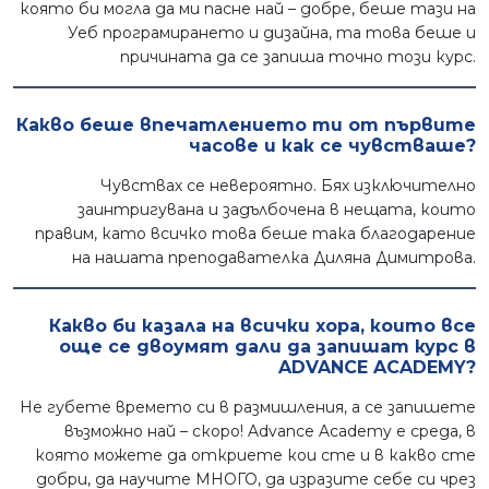
която би могла да ми пасне най – добре, беше тази на
Уеб програмирането и дизайна, та това беше и
причината да се запиша точно този курс.
Какво беше впечатлението ти от първите
часове и как се чувстваше?
Чувствах се невероятно. Бях изключително
заинтригувана и задълбочена в нещата, които
правим, като всичко това беше така благодарение
на нашата преподавателка Диляна Димитрова.
Какво би казала на всички хора, които все
още се двоумят дали да запишат курс в
ADVANCE ACADEMY?
Не губете времето си в размишления, а се запишете
възможно най – скоро! Advance Academy е среда, в
която можете да откриете кои сте и в какво сте
добри, да научите МНОГО, да изразите себе си чрез