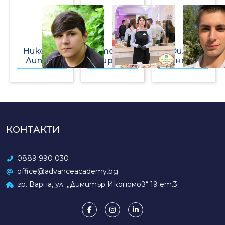
Николай
Стояна
Филип
Липчев
Кирова
Коняров
КОНТАКТИ
0889 990 030
office@advanceacademy.bg
гр. Варна, ул. „Димитър Икономов“ 19 ет.3
Facebook
Instagram
LinkedIn