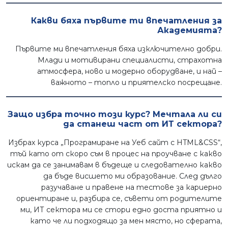
Какви бяха първите ти впечатления за
Академията?
Първите ми впечатления бяха изключително добри.
Млади и мотивирани специалисти, страхотна
атмосфера, ново и модерно оборудване, и най –
важното – топло и приятелско посрещане.
Защо избра точно този курс? Мечтала ли си
да станеш част от ИТ сектора?
Избрах курса „Програмиране на Уеб сайт с HTML&CSS“,
тъй като от скоро съм в процес на проучване с какво
искам да се занимавам в бъдеще и следователно какво
да бъде висшето ми образование. След дълго
разучаване и правене на тестове за кариерно
ориентиране и, разбира се, съвети от родителите
ми, ИТ сектора ми се стори едно доста приятно и
като че ли подходящо за мен място, но сферата,