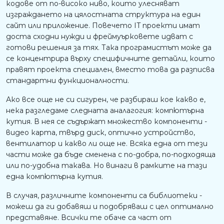
кодове от по-високо ниво, които улесняват
изграждането на цялостната структура на един
сайт или приложение. Повечето IT проекти имат
доста сходни нужди и фреймуърковете идват с
готови решения за тях. Така програмистът може да
се концентрира върху специфичните детайли, които
правят проекта специален, вместо това да разписва
стандартни функционалности.
Ако все още не си сигурен, че разбираш кое какво е,
нека разгледаме следната аналагогия: компютърна
кутия. В нея се съдържат множество компоненти -
видео карта, твърд диск, оптично устройство,
вентилатор и какво ли още не. Всяка една от тези
части може да бъде сменена с по-добра, по-подходяща
или по-удобна такава. Но винаги в рамките на тази
една компютърна кутия.
В случая, различните компоненти са библиотеки -
можеш да ги добавяш и подобряваш с цел оптимално
представяне. Всички те обаче са част от