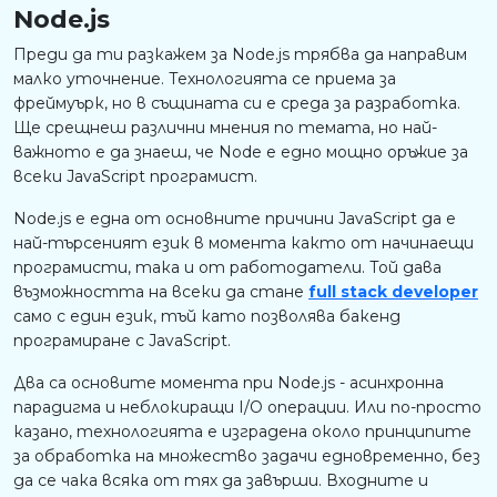
Node.js
Преди да ти разкажем за Node.js трябва да направим
малко уточнение. Технологията се приема за
фреймуърк, но в същината си е среда за разработка.
Ще срещнеш различни мнения по темата, но най-
важното е да знаеш, че Node e едно мощно оръжие за
всеки JavaScript програмист.
Node.js е една от основните причини JavaScript да е
най-търсеният език в момента както от начинаещи
програмисти, така и от работодатели. Той дава
възможността на всеки да стане
full stack developer
само с един език, тъй като позволява бакенд
програмиране с JavaScript.
Два са основите момента при Node.js - асинхронна
парадигма и неблокиращи I/O операции. Или по-просто
казано, технологията е изградена около принципите
за обработка на множество задачи едновременно, без
да се чака всяка от тях да завърши. Входните и