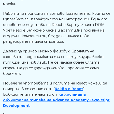
мрежа.
Работи на принципа на готови компоненти, които се
използват за изграждането на интерфейси. Един от
основните позитиви на React е виртуалният DOM.
Чрез него е възможно лесна и адаптивна промяна на
отделни компоненти, без да се налага ново
рендериране на цяла страница.
Даваме за пример именно Фейсбук. Броячът на
харесвания под снимката ти се актуализира всеки
път щом има нов лайк. Не се налага обаче цялата
страница да се зарежда наново - променя се само
броячът.
Повече за употребата и ползите на React можеш да
намериш в статията ни “
Какво е React
”.
Библиотеката е част и от
цялостната
обучителна пътека на Advance Academy JavaScript
Development
.