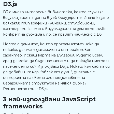
D3.js
D3 е много интересна библиотека, която служи за
визуализация на данни в уеб браузърите. Иначе казано
всякакъв тип графики - линейни, стълбовидни,
хистограми, както и визуализации на земното кълбо,
конкретна държава и пр. се правят най-лесно с D3.
Целта е данните, които програмистът иска да
покаже, да имат динамичен и интерактивен
характер. Искаш карта на България, където всеки
град да може да бъде натиснат и да показва името и
населението си? Използваш D3.js. Искаш към сайта си
да добавиш т.нар. “облак от думи”, диаграма с
историята на света или представяне на
йерархичната структура на някоя фирма?
Решението ти е D3.js.
3 най-използвани JavaScript
frameworks