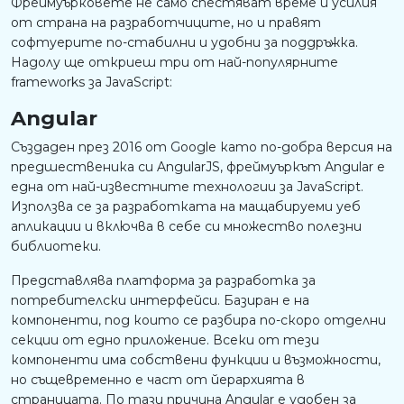
Фреймуърковете не само спестяват време и усилия
от страна на разработчиците, но и правят
софтуерите по-стабилни и удобни за поддръжка.
Надолу ще откриеш три от най-популярните
frameworks за JavaScript:
Angular
Създаден през 2016 от Google като по-добра версия на
предшественика си AngularJS, фреймуъркът Angular е
една от най-известните технологии за JavaScript.
Използва се за разработката на мащабируеми уеб
апликации и включва в себе си множество полезни
библиотеки.
Представлява платформа за разработка за
потребителски интерфейси. Базиран е на
компоненти, под които се разбира по-скоро отделни
секции от едно приложение. Всеки от тези
компоненти има собствени функции и възможности,
но същевременно е част от йерархията в
страницата. По тази причина Angular е удобен за