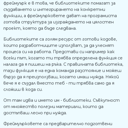
фреймуърк е в това, че библиотеките помагат за
създаването и интегрирането на конкретни
функции, а фреймуърковете дават на програмиста
готова структура за изграждането на цялостен
проект, която да бъде следвана.
Библиотеките са голям ресурс от готови кодове,
които разработчиците използват, за да улеснят
процеса си на работа. Представи си например как
всеки път, когато ти трябва определена функция се
налага да я пишеш на ръка. С правилната библиотека,
тази функция е на една команда разстояние и можеш
бързо да я преизползваш, когато имаш нужда. Някой
вече я е създал вместо теб - ти трябва само да я
сложиш в кода си.
От там идва и името им - библиотеки. Съвкупност
от множество полезни материали, които да
достъпваш лесно при нужда.
Фреймуърковете са предварително подготвени