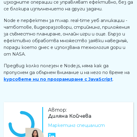
изходните операции се управляват ефективно, без да
се блокира изпълнението на други задачи.
Node е перфектен за т.нар. real-time уеб апликации -
чатботове, видеоразговори, стрийминг, приложения
за съвместно планиране, онлайн игри и още. Бързо и
ефективно обработва множество заявки наведнъж,
поради което днес е използвана технология дори и
от NASA.
Предвид колко полезен е Node.js, няма как да
пропуснем да обърнем внимание и на него по време на
курсовете ни по програмиране с JavaScript
.
Автор:
Диляна Койчева
Маркетинг специалист
ДК
LinkedIn профил