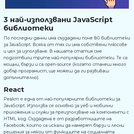
3 най-използвани JavaScript
библиотеки
По последни данни има създадени поне 80 библиотеки
за JavaScript. Всяка от тях си има собствени плюсове
и цел за използване. В нашата статия сме
подготвили трите най-популярни библиотеки. Те са
мощни, бързи и са open-source (когато станеш много
добър програмист, ще можеш да ги развиваш
допълнително).
React
Реакт е една от най-популярните библиотеки за
JavaScript. Използва се основно за уеб и мобилни
приложения и служи за преизползване на компоненти с
HTML код. Създадена е от разработчиците на
Facebook, които са искали да намерят бързи и лесни
решения за някои от функциите на социалната