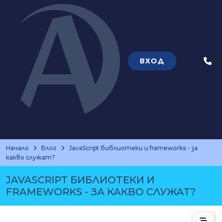
ВХОД
Теле
Начало
Блог
JavaScript библиотеки и frameworks - за
какво служат?
JAVASCRIPT БИБЛИОТЕКИ И
FRAMEWORKS - ЗА КАКВО СЛУЖАТ?