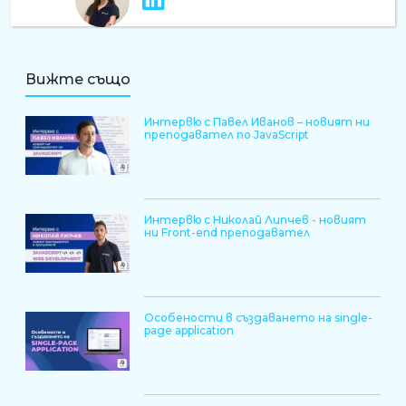
Вижте също
Интервю с Павел Иванов – новият ни
преподавател по JavaScript
Интервю с Николай Липчев - новият
ни Front-end преподавател
Особености в създаването на single-
page application