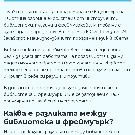
JavaScript като език за програмиране е в центъра на
наистина огромна екосистема от инструменти,
библиотеки, плъгини и фреймуъркове. И това не е
изненада - според проучване на Stack Overflow за 2023
JavaScript е най-използваният програмен език в света.
Библиотеките и фреймърковете имат една обща
цел - да улеснят работата на програмиста и да му
дадат нужното време да бъде креативен. И двете
технологии обаче постигат това по различни начини
и крият в себе си различни позитиви.
В днешната статия ще разгледаме понятията
библиотека и фреймуърк и ще се запознаем с най-
популярните JavaScript инструменти.
Каква е разликата между
библиотека и фреймуърк?
Най-общо казано, разликата между библиотека и