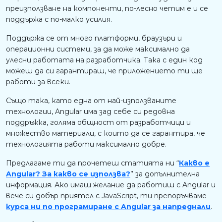
преизползване на компоненти, по-лесно четим е и се
поддържа с по-малко усилия.
Поддържа се от много платформи, браузъри и
операционни системи, за да може максимално да
улесни работата на разработчика. Така с един код
можеш да си гарантираш, че приложението ти ще
работи за всеки.
Също така, като една от най-използваните
технологии, Angular има зад себе си редовна
поддръжка, голяма общност от разработчици и
множество материали, с които да се гарантира, че
технологията работи максимално добре.
Предлагаме ти да прочетеш статията ни “
Какво е
Angular? За какво се използва?
” за допълнителна
информация. Ако имаш желание да работиш с Angular и
вече си добър приятел с JavaScript, ти препоръчваме
курса ни по програмиране с Angular за напреднали
.