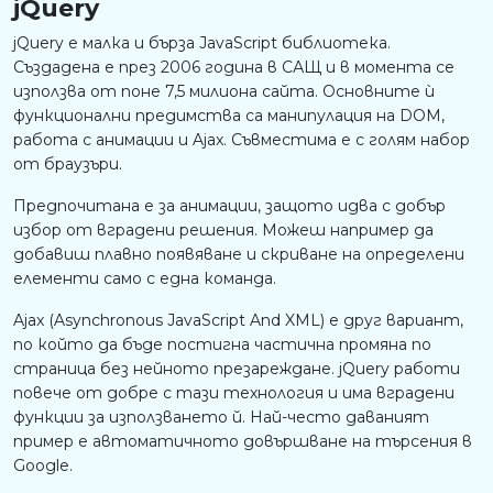
jQuery
jQuery е малка и бърза JavaScript библиотека.
Създадена е през 2006 година в САЩ и в момента се
използва от поне 7,5 милиона сайта. Основните ѝ
функционални предимства са манипулация на DOM,
работа с анимации и Ajax. Съвместима е с голям набор
от браузъри.
Предпочитана е за анимации, защото идва с добър
избор от вградени решения. Можеш например да
добавиш плавно появяване и скриване на определени
елементи само с една команда.
Ajax (Asynchronous JavaScript And XML) е друг вариант,
по който да бъде постигна частична промяна по
страница без нейното презареждане. jQuery работи
повече от добре с тази технология и има вградени
функции за използването й. Най-често даваният
пример е автоматичното довършване на търсения в
Google.