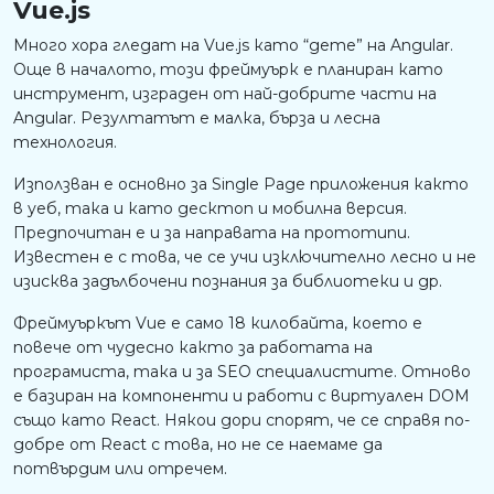
Vue.js
Много хора гледат на Vue.js като “дете” на Angular.
Още в началото, този фреймуърк е планиран като
инструмент, изграден от най-добрите части на
Angular. Резултатът е малка, бърза и лесна
технология.
Използван е основно за Single Page приложения както
в уеб, така и като десктоп и мобилна версия.
Предпочитан е и за направата на прототипи.
Известен е с това, че се учи изключително лесно и не
изисква задълбочени познания за библиотеки и др.
Фреймуъркът Vue е само 18 килобайта, което е
повече от чудесно както за работата на
програмиста, така и за SEO специалистите. Отново
е базиран на компоненти и работи с виртуален DOM
също като React. Някои дори спорят, че се справя по-
добре от React с това, но не се наемаме да
потвърдим или отречем.