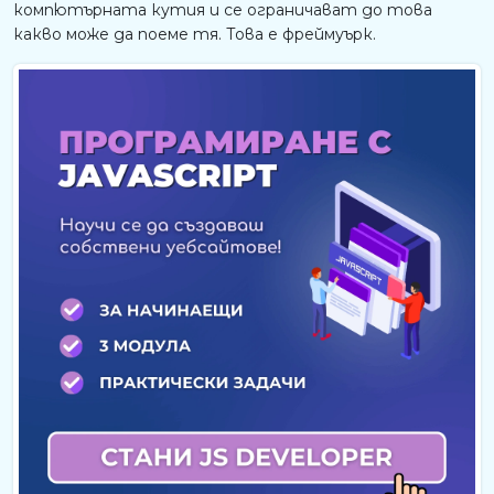
компютърната кутия и се ограничават до това
какво може да поеме тя. Това е фреймуърк.